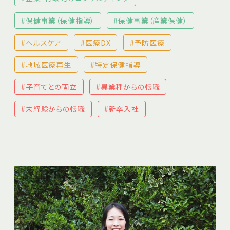
#保健事業（保健指導）
#保健事業（産業保健）
#ヘルスケア
#医療DX
#予防医療
#地域医療再生
#特定保健指導
#子育てとの両立
#異業種からの転職
#未経験からの転職
#新卒入社