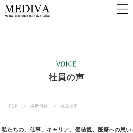
V
O
I
C
E
社
員
の
声
TOP
採用情報
社員の声
私たちの、仕事、キャリア、価値観、医療への思い