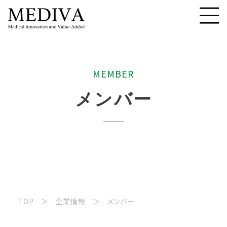
M
E
M
B
E
R
メ
ン
バ
ー
TOP
企業情報
メンバー