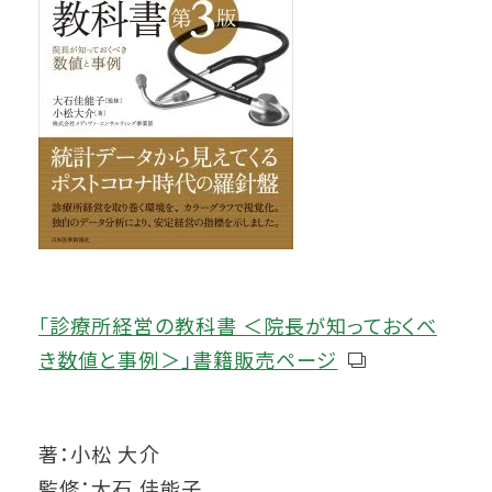
「診療所経営の教科書 ＜院長が知っておくべ
き数値と事例＞」書籍販売ページ
著：小松 大介
監修：大石 佳能子