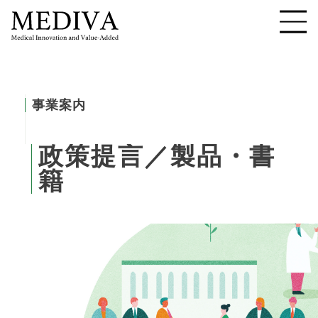
事業案内
政
策
提
言
／
製
品
・
書
籍