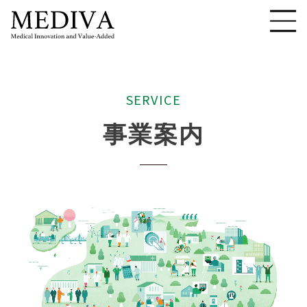
S
E
R
V
I
C
E
事
業
案
内