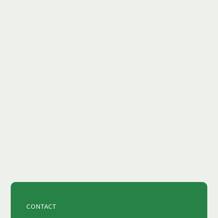
国内外での医療介護の現場経験をベー
スに、政策提言や製品開発を実施して
います。また、医療介護の知見を広く展
開する執筆活動も行い、医療介護の革
新と創造に向けた様々な取り組みを行
っています。
view more
CONTACT