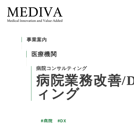
事業案内
医療機関
病院コンサルティング
病
院
業
務
改
善
/
ィ
ン
グ
#病院
#DX