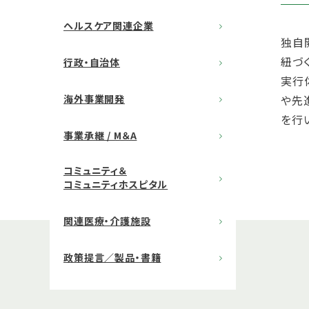
ヘルスケア関連企業
独自
紐づ
行政・自治体
実行
海外事業開発
や先
を行
事業承継 / M＆A
コミュニティ＆
コミュニティホスピタル
関連医療・介護施設
政策提言／製品・書籍