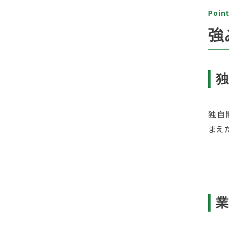
Poin
強
独自
まえ
業