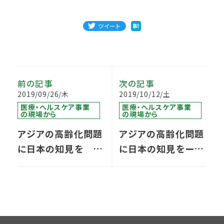
ツイート
前の記事
次の記事
2019/09/26/木
2019/10/12/土
医療・ヘルスケア事業
医療・ヘルスケア事業
の現場から
の現場から
アジアの高齢化問題
アジアの高齢化問題
に日本の知見を ア
に日本の知見をーア
ジア健康構想に関す
ジア健康構想に関す
る調査より
る調査よりー(3)
(2)│GLOBAL