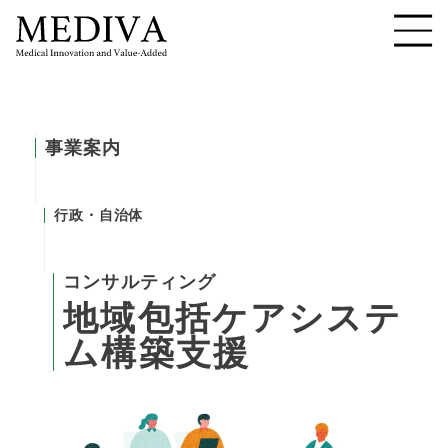
事業案内
行政・自治体
コンサルティング
地
域
包
括
ケ
ア
シ
ス
テ
ム
構
築
支
援