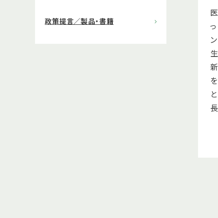
医
政策提言／製品・書籍
っ
ン
生
新
を
と
長