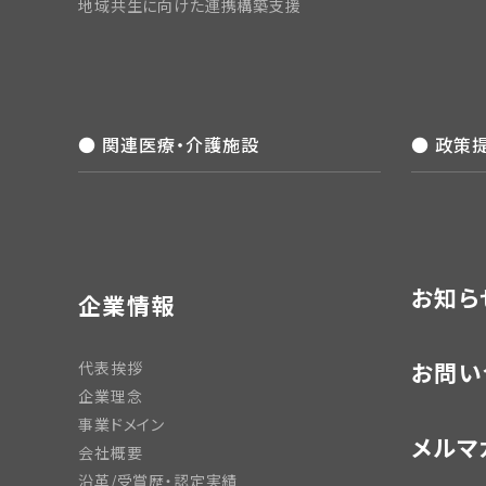
地域共生に向けた連携構築支援
● 関連医療・介護施設
● 政策
お知ら
企業情報
お問い
代表挨拶
企業理念
事業ドメイン
メルマ
会社概要
沿革/受賞歴・認定実績