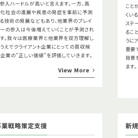
参入ハードルが高いと言えます。一方、高
こと
齢化社会の進展や疾患の発症を事前に予測
くい
る技術の発展などもあり、他業界のプレイ
ステ
ヤーの参入は今後増えていくことが予測され
るこ
ます。我々は医療業界と他業界を双方理解し
うに
うえでクライアント企業にとっての買収候
重要
企業の”正しい価値”を評価していきます。
背景
ます。
View More
事業戦略策定支援
新