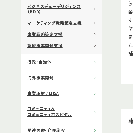
ら
ビジネスデューデリジェンス
（BDD）
す
マーケティング戦略策定支援
事業戦略策定支援
た
新規事業開発支援
補
行政・自治体
海外事業開発
事業承継 / M＆A
コミュニティ＆
コミュニティホスピタル
関連医療・介護施設