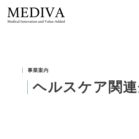
事業案内
ヘ
ル
ス
ケ
ア
関
連