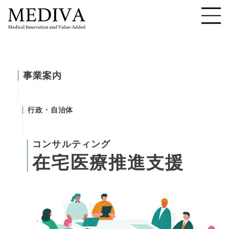
事業案内
行政・自治体
コンサルティング
在
宅
医
療
推
進
支
援