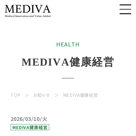
H
E
A
L
T
H
M
E
D
I
V
A
健
康
経
営
TOP
お知らせ
MEDIVA健康経営
2026/03/10/火
MEDIVA健康経営