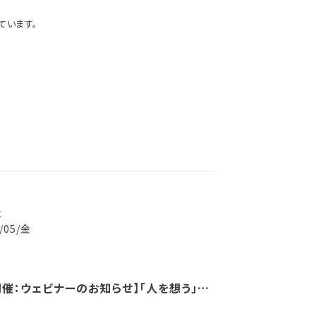
ています。
事
7/05/金
0開催：ウェビナーのお知らせ】「人を想う」 ブ
経営が目指すウェルビーイング