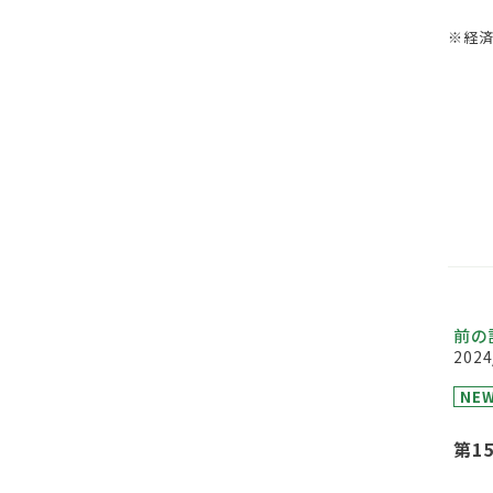
※経済
前の
2024
NE
第1
参加