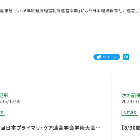
産業省「令和6年度健康経営制度運営事業」により日本経済新聞社が運営し
ツイート
記事
次の記
/06/12/水
2024/0
WS
NEWS
5回日本プライマリ・ケア連合学会学術大会に
【8/3
いたしました
レない