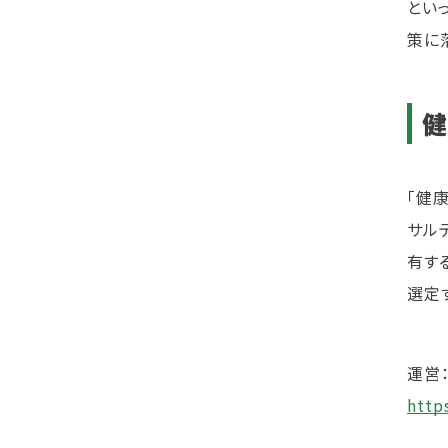
とい
策に
健
「健
サル
有す
選定
運営
http