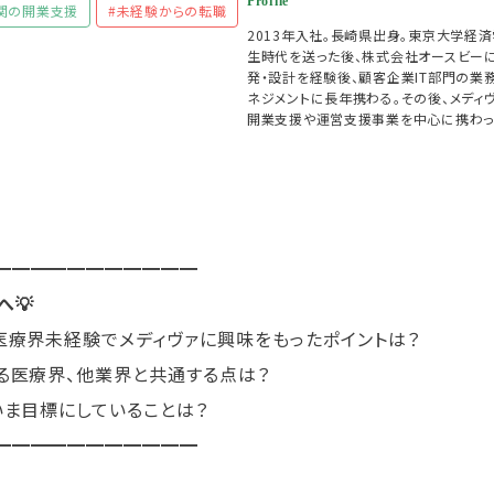
Profile
関の開業支援
#未経験からの転職
2013年入社。長崎県出身。東京大学経
生時代を送った後、株式会社オースビーに
発・設計を経験後、顧客企業IT部門の業
ネジメントに長年携わる。その後、メディ
開業支援や運営支援事業を中心に携わっ
━━━━━━━━━━━
へ💡
医療界未経験でメディヴァに興味をもったポイントは？
る医療界、他業界と共通する点は？
いま目標にしていることは？
━━━━━━━━━━━