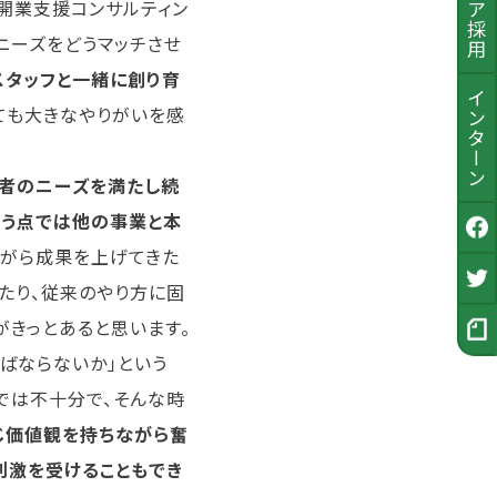
開業支援コンサルティン
ニーズをどうマッチさせ
スタッフと一緒に創り育
インターン
ても大きなやりがいを感
者のニーズを満たし続
いう点では他の事業と本
公式Facebook
ながら成果を上げてきた
たり、従来のやり方に固
採用Twitter
がきっとあると思います。
採用ノート
ばならないか」という
では不十分で、そんな時
じ価値観を持ちながら奮
刺激を受けることもでき