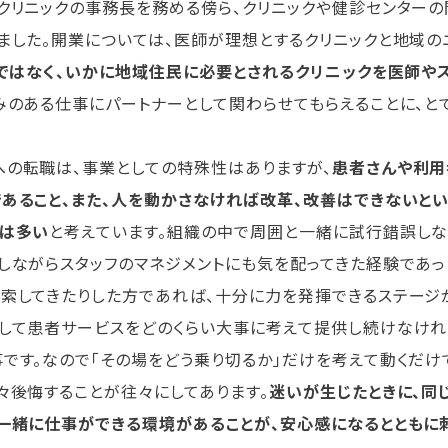
クリニックの事務長を務める傍ら、クリニックや健診センターの
ました。開業については、医師が理想とするクリニックと地域の
」ではなく、いかに地域住民に必要とされるクリニックを医師や
みのある仕事にパートナーとして関わらせてもらえることに、と
の転職は、事業としての特殊性はありますが、
患者さんや利用
あること、また、人を動かさなければ改革、改善はできないと
とは多い
と考えています。組織の中で周囲と一緒に試行錯誤し
しながらスタッフのマネジメントにも気を配ってきた経験であっ
索してきたりした方であれば、十分に力を発揮できるステージ
して患者サービスをどのくらい大事に考えて提供し続けなけれ
です。なので「その場をどう乗り切るか」だけを考えて動くだけ
々後悔することが往々にしてあります。
迷いが生じたときに、同
一緒に仕事ができる環境があることが、安心感になるとともに