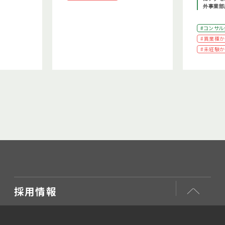
外事業部
#コンサル
#異業種
#未経験
採用情報