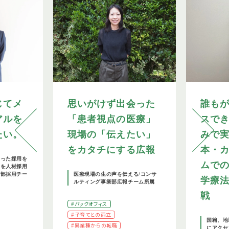
じてメ
思いがけず出会った
誰も
アルを
「患者視点の医療」
スで
たい。
現場の「伝えたい」
みで
をカタチにする広報
本・
添った採用を
ムで
野を人材採用
務部採用チー
医療現場の生の声を伝える/コンサ
学療
ルティング事業部広報チーム所属
戦
#バックオフィス
#子育てとの両立
国籍、地
#異業種からの転職
にアクセ