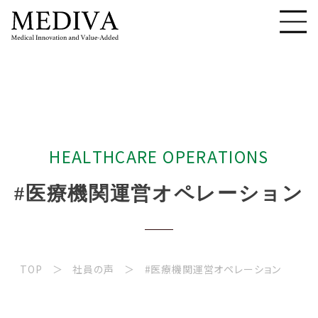
H
E
A
L
T
H
C
A
R
E
O
P
E
R
A
T
I
O
N
S
#
医
療
機
関
運
営
オ
ペ
レ
ー
シ
ョ
ン
TOP
社員の声
#医療機関運営オペレーション