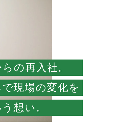
からの再入社。
界で現場の変化を
いう想い。