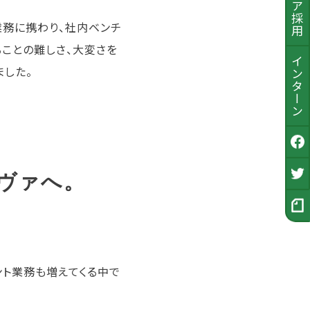
業務に携わり、社内ベンチ
ことの難しさ、大変さを
インターン
ました。
公式Facebook
ヴァへ。
採用Twitter
採用ノート
ント業務も増えてくる中で