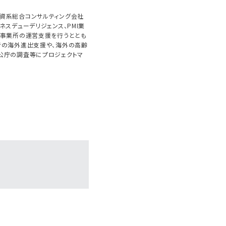
資系総合コンサルティング会社
ネスデューデリジェンス、PMI業
護事業所の運営支援を行うととも
者の海外進出支援や、海外の高齢
公庁の調査等にプロジェクトマ