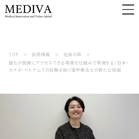
#医療コンサルタント
#海外事業
#医療機関運営
TOP
採用情報
社員の声
誰もが医療にアクセスできる環境を仕組みで実現する！日本・
カナダ・ベトナムでの経験を紡ぐ理学療法士の新たな挑戦