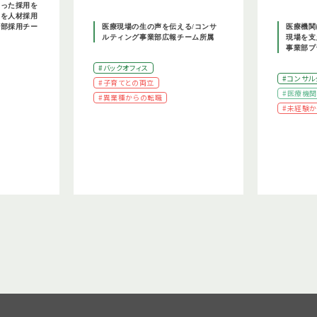
添った採用を
野を人材採用
務部採用チー
医療現場の生の声を伝える/コンサ
医療機関
ルティング事業部広報チーム所属
現場を支
事業部プ
#バックオフィス
#コンサル
#子育てとの両立
#医療機
#異業種からの転職
#未経験