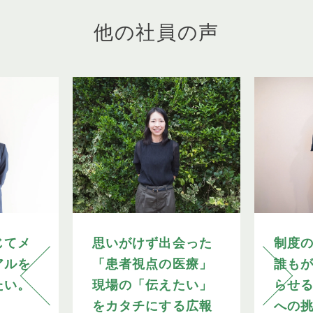
他の社員の声
じてメ
思いがけず出会った
制度
アルを
「患者視点の医療」
誰も
たい。
現場の「伝えたい」
らせ
をカタチにする広報
への