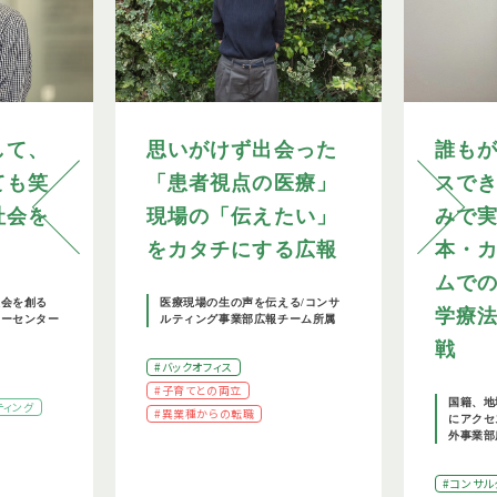
して、
思いがけず出会った
誰も
ても笑
「患者視点の医療」
スで
社会を
現場の「伝えたい」
みで
をカタチにする広報
本・
ムで
社会を創る
医療現場の生の声を伝える/コンサ
学療
リーセンター
ルティング事業部広報チーム所属
戦
#バックオフィス
#子育てとの両立
国籍、地
ティング
#異業種からの転職
にアクセ
外事業部
#コンサル