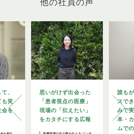
他の社員の声
して、
思いがけず出会った
誰も
ても笑
「患者視点の医療」
スで
社会を
現場の「伝えたい」
みで
をカタチにする広報
本・
ムで
社会を創る
医療現場の生の声を伝える/コンサ