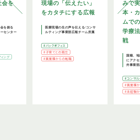
社会を
現場の「伝えたい」
みで
をカタチにする広報
本・
ムで
社会を創る
医療現場の生の声を伝える/コンサ
学療
リーセンター
ルティング事業部広報チーム所属
戦
#バックオフィス
#子育てとの両立
国籍、地
ティング
#異業種からの転職
にアクセ
外事業部
#コンサル
#異業種
#未経験