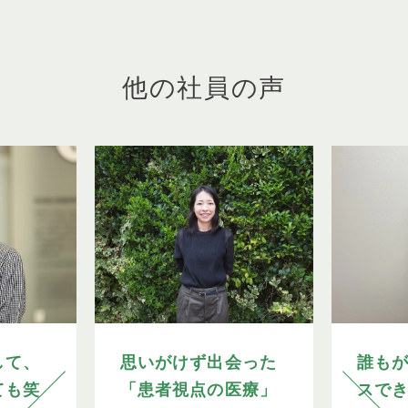
他の社員の声
して、
思いがけず出会った
誰も
ても笑
「患者視点の医療」
スで