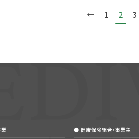
←
1
2
3
事業
● 健康保険組合・事業主