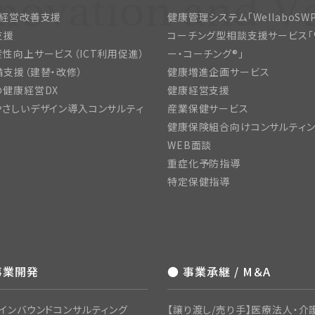
・経営改善支援
健康管理システム「WellaboSWP
支援
コーチング型相談支援サービス「
性向上サービス（ICT利用促進）
ー・コーチング®」
支援（建替・改修）
健康増進企画サービス
の健康経営DX
健康経営支援
さしいデザイン導入コンサルティ
産業保健サービス
健康保険組合向けコンサルティ
WEB面談
重症化予防指導
特定保健指導
事業開発
● 事業承継 / M＆A
インバウンドコンサルティング
【譲り渡し/売り手】医療法人・介護