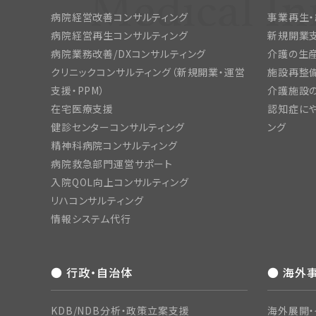
病院経営改善コンサルティング
事業再生
病院経営再生コンサルティング
新規開業
病院業務改善/DXコンサルティング
介護の生産
クリニックコンサルティング（新規開業・運営
施設再整備
支援・PPM）
介護施設
在宅医療支援
認知症にや
健診センターコンサルティング
ング
精神科病院コンサルティング
病院救急部門運営サポート
入院QOL向上コンサルティング
リハコンサルティング
情報システム代行
● 行政・自治体
● 海外
KDB/NDB分析・政策立案支援
海外展開・