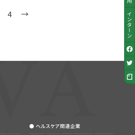
4
→
インターン
公式Facebook
採用Twitter
採用ノート
● ヘルスケア関連企業