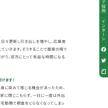
インターン
、日々更新し引き出しを増やし、応募者
えていきます。そうすることで面接の場で
公式Facebook
繋がり、双方にとって有益な時間になる
採用Twitter
採用ノート
けます！
を身に染みて感じる機会があったため、
て家に閉じこもらず、一日に一度は外出
在宅勤務で朝食をとらなくなってしまっ