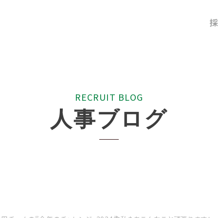
採
R
E
C
R
U
I
T
B
L
O
G
人
事
ブ
ロ
グ