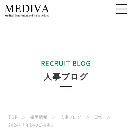
R
E
C
R
U
I
T
B
L
O
G
人
事
ブ
ロ
グ
TOP
採用情報
人事ブログ
日常
2024年『年始のご挨拶』