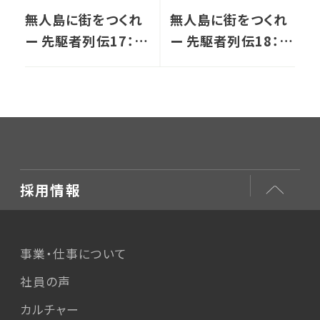
無人島に街をつくれ
無人島に街をつくれ
ー 先駆者列伝17：先
ー 先駆者列伝18：適
例なき取り組み、
切な運動で機能を保
次々と
つ
採用情報
事業・仕事について
社員の声
カルチャー