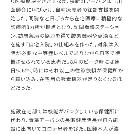
り医療崩壊をきたすなか、桜新町アーバンは玉川
医師会に呼びかけ、自宅療養者の往診支援を開
始した。同院など日ごろから在宅医療に積極的な
診療所3カ所が拠点となり、訪問看護ステーショ
ン、訪問薬局の協力を得て酸素機器や点滴など
を施す「自宅入院」の仕組みを作った。対象は入
院が必要な中等症レベルでありながら自宅で待
機させられている患者だ。8月のピーク時には連
日5、6件、時にはそれ以上の往診依頼が保健所か
ら舞い込み、在宅用の酸素機器が足りなくなるほ
どだった。
施設在宅部では機能がパンクしている保健所に
代わり、青葉アーバンの長瀬健彦院長が自ら施
設に出向いてコロナ患者を診た。医師本人が濃