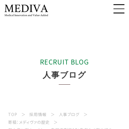
R
E
C
R
U
I
T
B
L
O
G
人
事
ブ
ロ
グ
TOP
採用情報
人事ブログ
寄稿：メディヴァの歴史