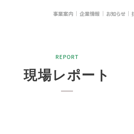
事業案内
企業情報
お知らせ
R
E
P
O
R
T
現
場
レ
ポ
ー
ト