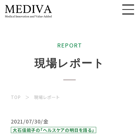
R
E
P
O
R
T
現
場
レ
ポ
ー
ト
TOP
現場レポート
2021/07/30/金
大石佳能子の「ヘルスケアの明日を語る」