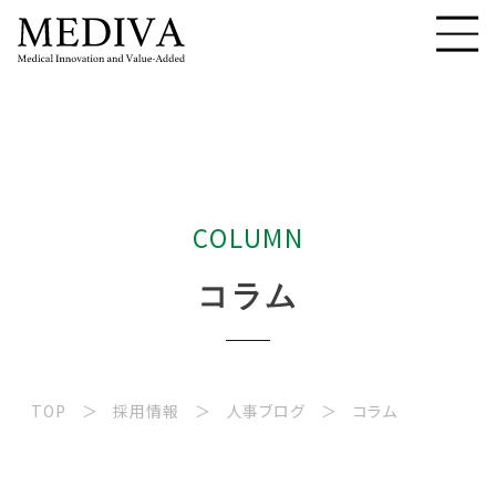
C
O
L
U
M
N
コ
ラ
ム
TOP
採用情報
人事ブログ
コラム