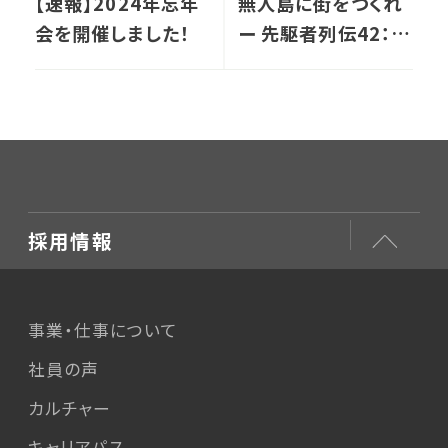
【速報】2024年忘年
無人島に街をつくれ
会を開催しました！
ー 先駆者列伝42：認
知症に寄り添う新た
な拠点
採用情報
事業・仕事について
社員の声
カルチャー
キャリアパス