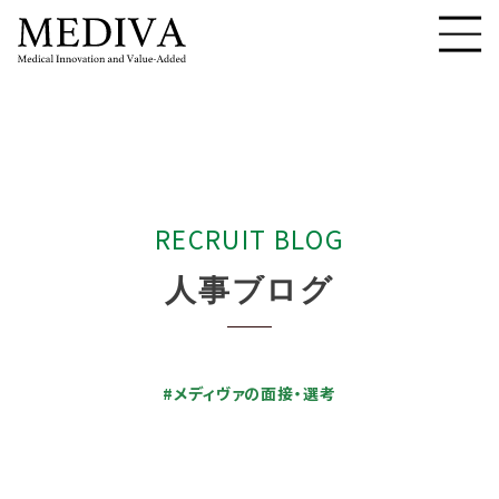
R
E
C
R
U
I
T
B
L
O
G
人
事
ブ
ロ
グ
#メディヴァの面接・選考