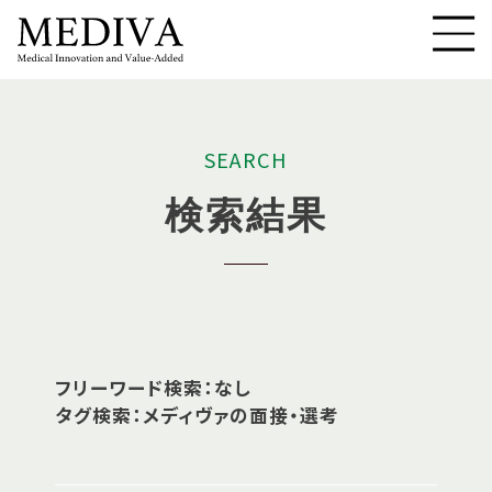
S
E
A
R
C
H
検
索
結
果
フリーワード検索：なし
タグ検索：メディヴァの面接・選考