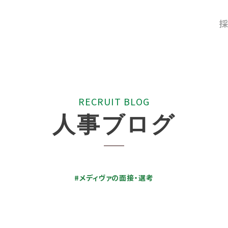
採
R
E
C
R
U
I
T
B
L
O
G
人
事
ブ
ロ
グ
#メディヴァの面接・選考