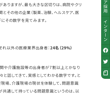
がありますが、最も大きな区切りは、病院やクリ
とその他の企業（製薬、治験、ヘルスケア、医
下にその数字を見てみます。
インターン
それ以外の医療業界出身者：
24名（29%）
公式Facebook
採用Twitter
機関や介護施設等の出身者が７割以上とかなり
々と話してきて、実感としてわかる数字です。と
採用ノート
療現場、介護現場の現状を体験して、問題意識
が共通して持っている問題意識というのは、以