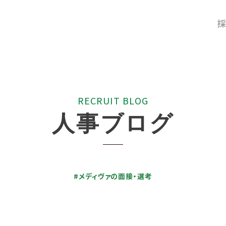
採
R
E
C
R
U
I
T
B
L
O
G
人
事
ブ
ロ
グ
#メディヴァの面接・選考