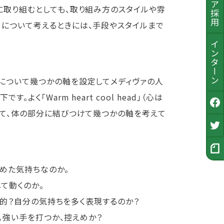
に取り組むとしても、取り組み方のスタイルや雰
目について考えるときには、手段やスタイルまで
インターン
について幾つかの軸を設定してメディヴァの人
く「Warm heart cool head」（心は
得て、体の部分に結びつけて幾つかの軸を考えて
公式Facebook
採用Twitter
採用ノート
冷めた気持ちなのか。
して動くのか。
ウス的？自分の気持ちを多く表現するのか？
か。強い手を打つか、控えめか？