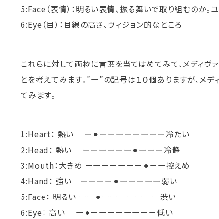
5:Face（表情）：明るい表情、振る舞いで取り組むのか
6:Eye（目）：目線の高さ、ヴィジョン的なところ
これらに対して両極に言葉を当てはめてみて、メディヴァ
とを考えてみます。”ー”の記号は１０個ありますが、メディ
てみます。
1:Heart： 熱い ー⚫︎ーーーーーーーー冷たい
2:Head： 熱い ーーーーーー⚫︎ーーー冷静
3:Mouth：大きめ ーーーーーーー⚫︎ーー控えめ
4:Hand： 強い ーーーー⚫︎ーーーーー弱い
5:Face： 明るい ーー⚫︎ーーーーーーー渋い
6:Eye： 高い ー⚫︎ーーーーーーーー低い