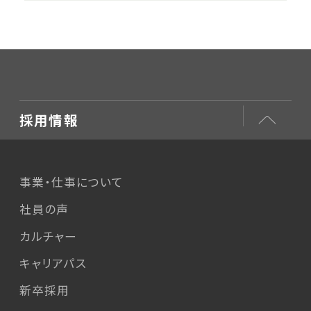
よく出る質問に真面
目に詳しくお答えし
ます（３）〜
採用情報
事業・仕事について
社員の声
カルチャー
キャリアパス
新卒採用