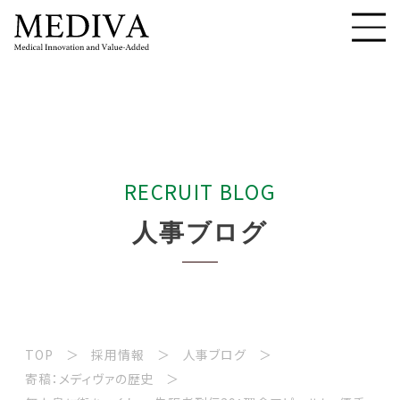
R
E
C
R
U
I
T
B
L
O
G
人
事
ブ
ロ
グ
TOP
採用情報
人事ブログ
寄稿：メディヴァの歴史