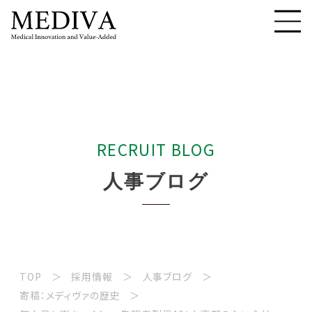
R
E
C
R
U
I
T
B
L
O
G
人
事
ブ
ロ
グ
TOP
採用情報
人事ブログ
寄稿：メディヴァの歴史