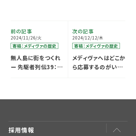
前の記事
次の記事
2024/11/26/火
2024/12/12/木
寄稿：メディヴァの歴史
寄稿：メディヴァの歴史
無人島に街をつくれ
メディヴァへはどこか
ー 先駆者列伝39：理
ら応募するのがいい
念アピールし、優秀
ですか？〜面接でよく
な人材を確保
出る質問に真面目に
詳しくお答えします
（４）〜
採用情報