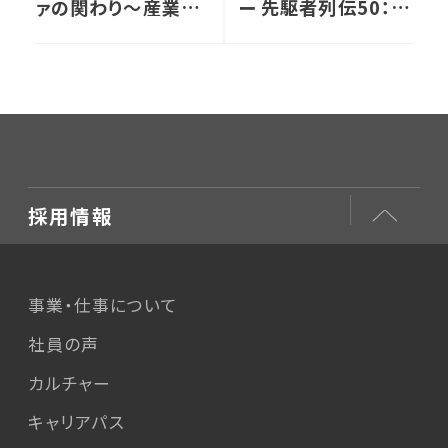
ァの関わり～産業保
ー 先駆者列伝50：
健チームのコンサル
（大石さん未来を語
タントにインタビュー
る） 4手先を見すえ
～
て
採用情報
事業・仕事について
社員の声
カルチャー
キャリアパス