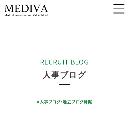
R
E
C
R
U
I
T
B
L
O
G
人
事
ブ
ロ
グ
#人事ブログ・過去ブログ発掘