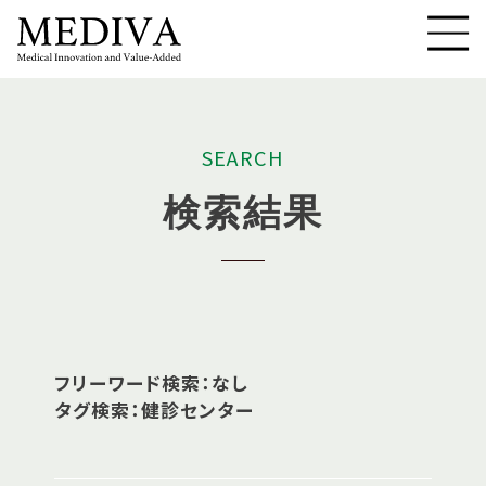
S
E
A
R
C
H
検
索
結
果
フリーワード検索：なし
タグ検索：健診センター