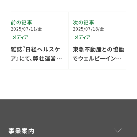
前の記事
次の記事
2025/07/11/金
2025/07/18/金
メディア
メディア
雑誌『日経ヘルスケ
東急不動産との協働
ア』にて、弊社運営支
でウェルビーイング
援先クリニックの取
を広める「桜」サクプ
り組みが紹介されま
ロジェクト始動
した
事業案内