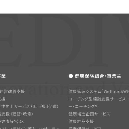
事業
● 健康保険組合・事業主
・経営改善支援
健康管理システム「WellaboSWP
支援
コーチング型相談支援サービス「
性向上サービス（ICT利用促進）
ー・コーチング®」
支援（建替・改修）
健康増進企画サービス
の健康経営DX
健康経営支援
さしいデザイン導入コンサルティ
産業保健サービス