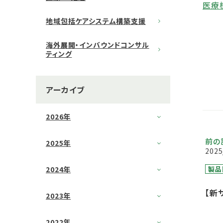
医療機
地域包括ケアシステム構築支援
海外展開・インバウンドコンサル
ティング
アーカイブ
2026年
前の
2025年
2025
製品
2024年
【新
2023年
「重
療D
2022年