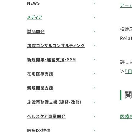
NEWS
アー
メディア
松原
製品開発
Rel
病院コンサルコンサルティング
新規開業・運営支援・PPM
詳し
＞
『
在宅医療支援
新規開業支援
施設再整備支援（建替・改修）
医療機
ヘルスケア事業開発
医療DX推進