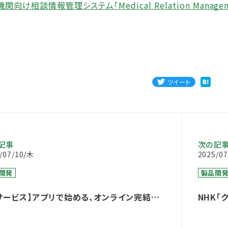
関向け相談情報管理システム「Medical Relation Manage
ツイート
記事
次の記
/07/10/木
2025/0
開発
製品開
サービス】アプリで始める、オンライン完結型
NHK「
症化予防プログラム」提供開始のお知らせ（医
ンドリ
X等補助金へも対応）