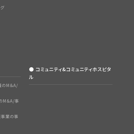
ング
● コミュニティ&コミュニティホスピタ
ル
のM＆A/
のM＆A/事
護事業の事