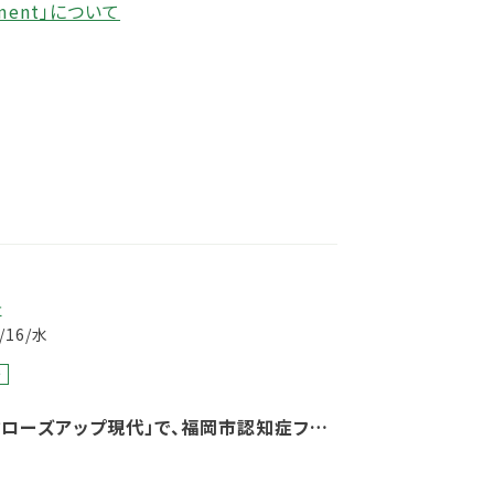
ment」について
事
7/16/水
発
クローズアップ現代」で、福岡市認知症フレ
ーセンターの取り組みが紹介されました