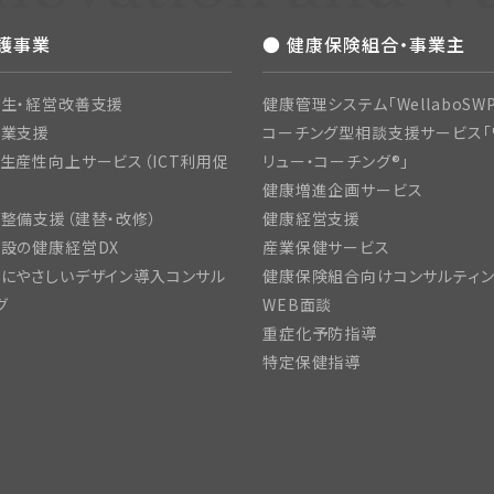
介護事業
● 健康保険組合・事業主
生・経営改善支援
健康管理システム「WellaboSWP
開業支援
コーチング型相談支援サービス「
生産性向上サービス（ICT利用促
リュー・コーチング®」
健康増進企画サービス
整備支援（建替・改修）
健康経営支援
設の健康経営DX
産業保健サービス
にやさしいデザイン導入コンサル
健康保険組合向けコンサルティ
グ
WEB面談
重症化予防指導
特定保健指導