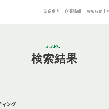
事業案内
企業情報
お知らせ
S
E
A
R
C
H
検
索
結
果
ティング