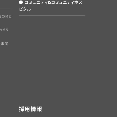
● コミュニティ&コミュニティホス
ピタル
護のM＆
のM＆
護事業
採用情報