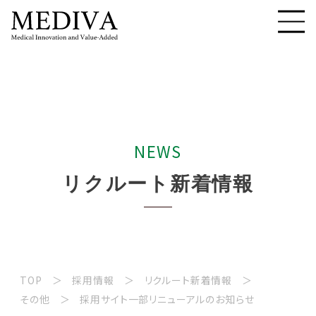
N
E
W
S
リ
ク
ル
ー
ト
新
着
情
報
TOP
採用情報
リクルート新着情報
その他
採用サイト一部リニューアルのお知らせ