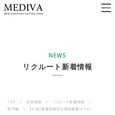
N
E
W
S
リ
ク
ル
ー
ト
新
着
情
報
TOP
採用情報
リクルート新着情報
専門職
【大阪】産業保健師を積極募集中です！