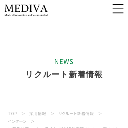
N
E
W
S
リ
ク
ル
ー
ト
新
着
情
報
TOP
採用情報
リクルート新着情報
インターン