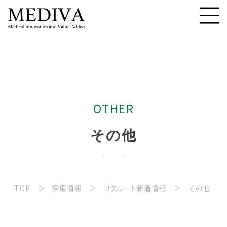
O
T
H
E
R
そ
の
他
TOP
採用情報
リクルート新着情報
その他