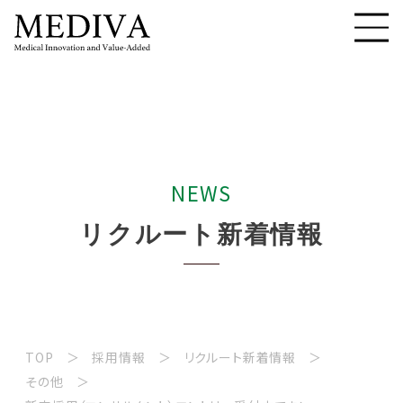
N
E
W
S
リ
ク
ル
ー
ト
新
着
情
報
TOP
採用情報
リクルート新着情報
その他