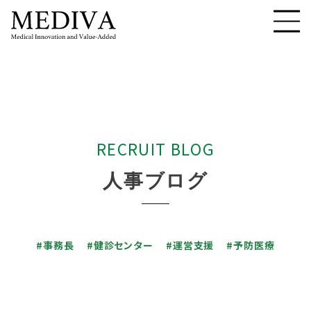
R
E
C
R
U
I
T
B
L
O
G
人
事
ブ
ロ
グ
#事務長
#健診センター
#運営支援
#予防医療