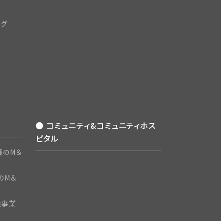
ング
● コミュニティ&コミュニティホス
ピタル
護のM＆
のM＆
護事業