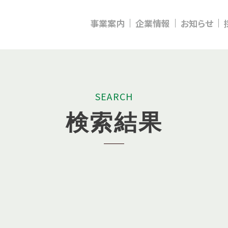
事業案内
企業情報
お知らせ
S
E
A
R
C
H
検
索
結
果