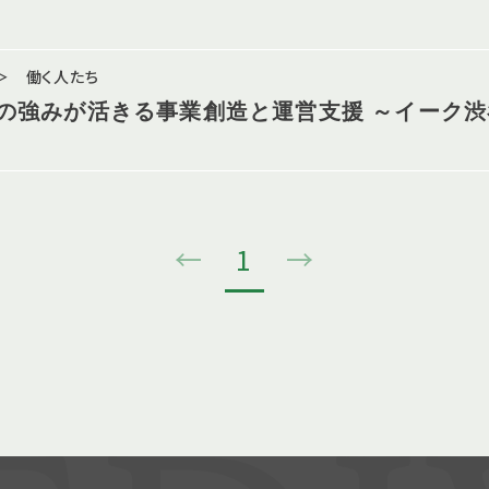
＞ 働く人たち
の強みが活きる事業創造と運営支援 ～イーク渋
←
1
→