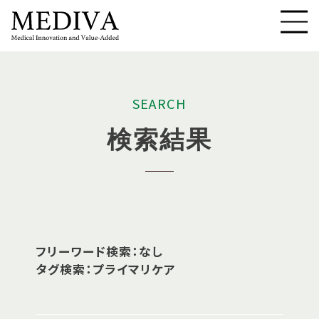
S
E
A
R
C
H
検
索
結
果
フリーワード検索：なし
タグ検索：プライマリケア