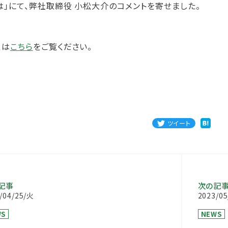
は」にて、弊社取締役 小松大介のコメントを寄せました。
くは
こちら
をご覧ください。
ツイート
記事
次の記
/04/25/火
2023/0
WS
NEWS