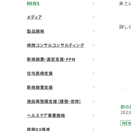
来と
NEWS
メディア
詳し
製品開発
病院コンサルコンサルティング
新規開業・運営支援・PPM
在宅医療支援
新規開業支援
施設再整備支援（建替・改修）
前の
2023
ヘルスケア事業開発
NE
医療DX推進