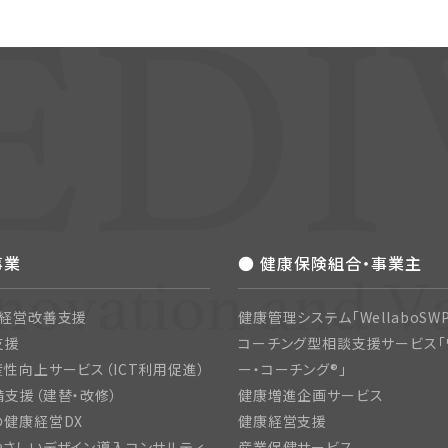
事業
● 健康保険組合・事業主
・経営改善支援
健康管理システム「WellaboSWP
支援
コーチング型相談支援サービス「
性向上サービス（ICT利用促進）
ー・コーチング®」
支援（建替・改修）
健康増進企画サービス
の健康経営DX
健康経営支援
さしいデザイン導入コンサルティ
産業保健サービス