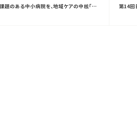
課題のある中小病院を、地域ケアの中核「コ
第14
ニティ・ホスピタル」に再生。当社子会社のシ
ンポジ
・ワンを通じ、総額15億円を資金調達を実施
した