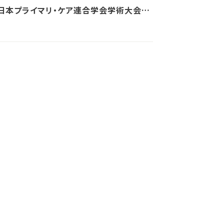
回日本プライマリ・ケア連合学会学術大会シ
ウムに登壇します