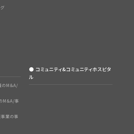
ング
● コミュニティ&コミュニティホスピタ
ル
のM＆A/
のM＆A/事
護事業の事