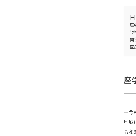
目
座
〝
関
医
座
―今
地域
令和