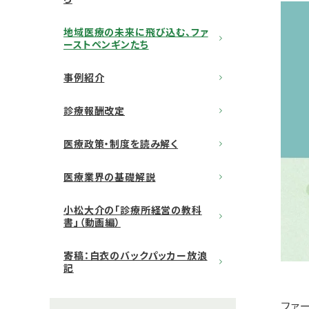
地域医療の未来に飛び込む、ファ
ーストペンギンたち
事例紹介
診療報酬改定
医療政策・制度を読み解く
医療業界の基礎解説
小松大介の「診療所経営の教科
書」（動画編）
寄稿：白衣のバックパッカー放浪
記
ファ