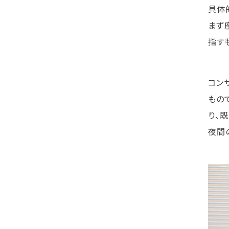
具体
まず
指す
コン
もの
り、
夜間