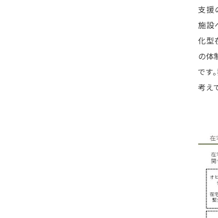
支援
施設
化型
の体
です
考え