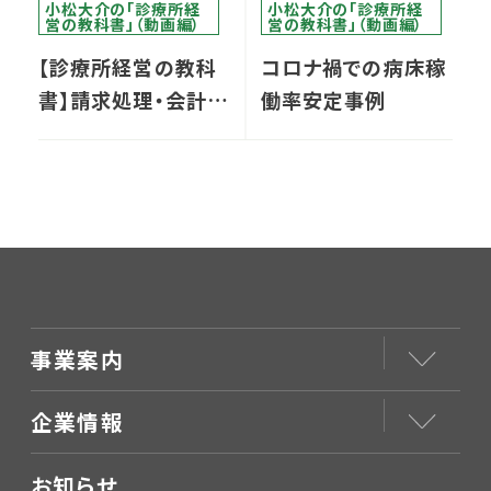
小松大介の「診療所経
小松大介の「診療所経
営の教科書」（動画編）
営の教科書」（動画編）
【診療所経営の教科
コロナ禍での病床稼
書】請求処理・会計・
働率安定事例
オンライン診療等の
『DX』の優先順位の
付け方とは？
事業案内
企業情報
お知らせ