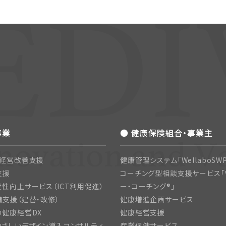
事業
● 健康保険組合・事業主
・経営改善支援
健康管理システム「WellaboSWP
支援
コーチング型相談支援サービス「
性向上サービス（ICT利用促進）
ー・コーチング®」
支援（建替・改修）
健康増進企画サービス
の健康経営DX
健康経営支援
さしいデザイン導入コンサルティ
産業保健サービス