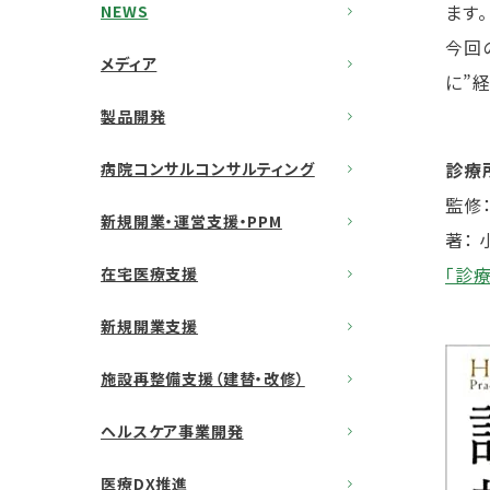
ます。
NEWS
今回
メディア
に”
製品開発
診療
病院コンサルコンサルティング
監修
新規開業・運営支援・PPM
著：
「診
在宅医療支援
新規開業支援
施設再整備支援（建替・改修）
ヘルスケア事業開発
医療DX推進