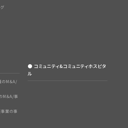
ング
● コミュニティ&コミュニティホスピタ
ル
のM＆A/
のM＆A/事
護事業の事