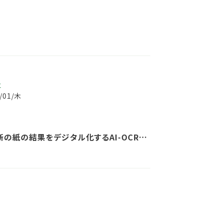
事
2/01/木
断の紙の結果をデジタル化するAI-OCRサ
WellaboSWP デジパスPlus」を提供