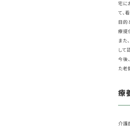
宅に
て、
目的
療提
また
して
今後
た老
療
介護