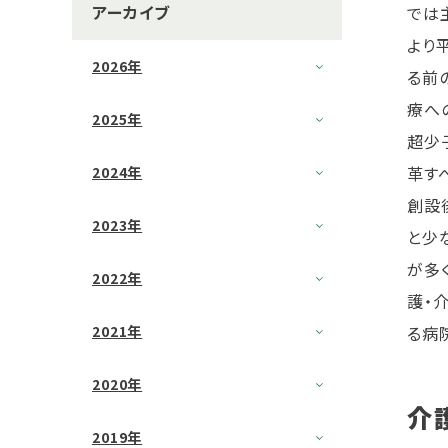
アーカイブ
では
より
2026年
る前
療へ
2025年
超少
革す
2024年
創設
2023年
と少
が多
2022年
護・
2021年
る病
2020年
介
2019年