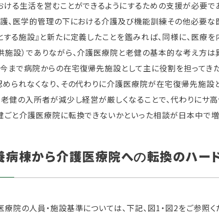
おける生活を営むことができるようにするための支援が必要で
看護、医学的管理の下における介護及び機能訓練その他必要な
とする施設』と新たに定義したことを鑑みれば、同様に、医療
供施設）でありながら、介護医療院と老健の基本的な考え方は異
、今まで病院からの在宅復帰先施設として主に役割を担ってきた
認められなくなり、その代わりに介護医療院が在宅復帰先施設と
、老健の入所者が減少し経営が厳しくなることで、代わりにサ高
健ごと介護医療院に転換できないかといった相談が日本中で増
養病棟から介護医療院へ
転換のハー
の
医療院の人員・施設基準については、下記、図1・図2をご参照く