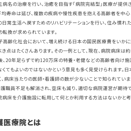
主病名の治療を行い、治癒を目指す「病院完結型」医療が提供
平均寿命は延び、複数の疾病や慢性疾患を抱える高齢者を中心
の日常生活へ戻すためのリハビリテーションを行い、住み慣れた
の転換が求められています。
子高齢化社会において、増え続ける日本の国民医療費をいかに
べき点はたくさんあります。その一例として、現在、病院病床は約
後、20年足らずで約120万床の特養・老健などの高齢者向け
なくてもよいのではないかという意見も多く見受けられます。
く、病床当たりの医師・看護師の数が少ないことで知られていま
介護職員不足も解消され、空床も減り、適切な病院運営が期待で
院病床を介護施設に転用して何とか利用する方法はないかと考
護医療院とは