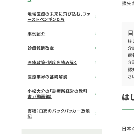
援先
地域医療の未来に飛び込む、ファ
ーストペンギンたち
目
事例紹介
は
介
診療報酬改定
療
介
医療政策・制度を読み解く
認
さ
医療業界の基礎解説
小松大介の「診療所経営の教科
は
書」（動画編）
寄稿：白衣のバックパッカー放浪
記
日本