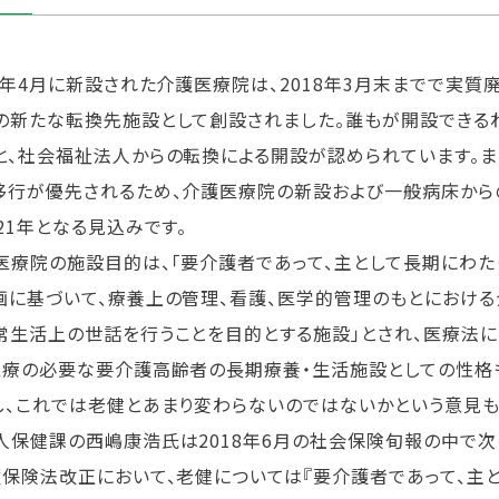
18年4月に新設された介護医療院は、2018年3月末までで実
の新たな転換先施設として創設されました。誰もが開設できる
と、社会福祉法人からの転換による開設が認められています。ま
移行が優先されるため、介護医療院の新設および一般病床から
021年となる見込みです。
医療院の施設目的は、「要介護者であって、主として長期にわ
画に基づいて、療養上の管理、看護、医学的管理のもとにおけ
常生活上の世話を行うことを目的とする施設」とされ、医療法に
医療の必要な要介護高齢者の長期療養・生活施設としての性格
し、これでは老健とあまり変わらないのではないかという意見も
人保健課の西嶋康浩氏は2018年6月の社会保険旬報の中で次
護保険法改正において、老健については『要介護者であって、主