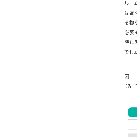
ルー
は高
る物
必要
院に
でしょ
図1
（み