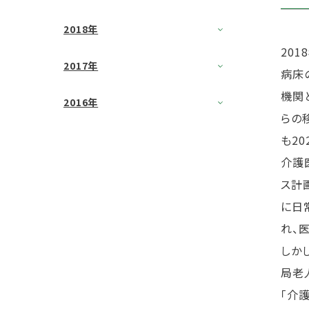
2018年
20
2017年
病床
機関
2016年
らの
も2
介護
ス計
に日
れ、
しか
局老
「介